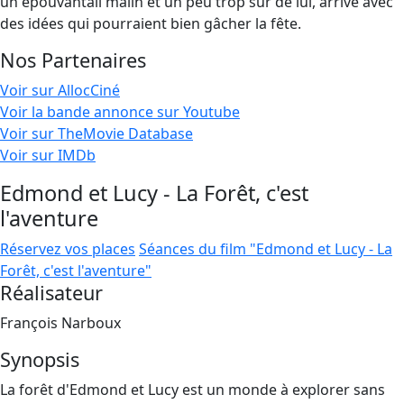
un épouvantail malin et un peu trop sûr de lui, arrive avec
des idées qui pourraient bien gâcher la fête.
Nos Partenaires
Voir sur AllocCiné
Voir la bande annonce sur Youtube
Voir sur TheMovie Database
Voir sur IMDb
Edmond et Lucy - La Forêt, c'est
l'aventure
Réservez vos places
Séances du film "Edmond et Lucy - La
Forêt, c'est l'aventure"
Réalisateur
François Narboux
Synopsis
La forêt d'Edmond et Lucy est un monde à explorer sans