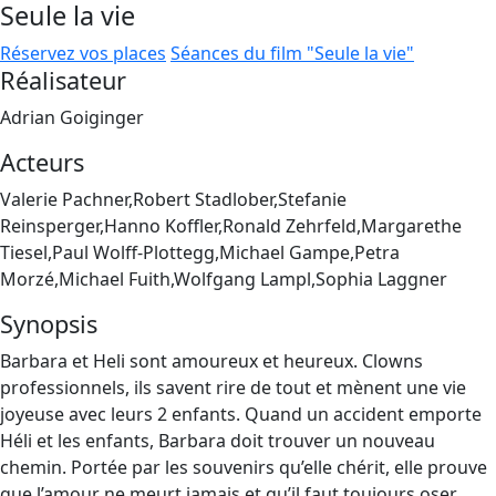
Seule la vie
Réservez vos places
Séances du film "Seule la vie"
Réalisateur
Adrian Goiginger
Acteurs
Valerie Pachner,Robert Stadlober,Stefanie
Reinsperger,Hanno Koffler,Ronald Zehrfeld,Margarethe
Tiesel,Paul Wolff-Plottegg,Michael Gampe,Petra
Morzé,Michael Fuith,Wolfgang Lampl,Sophia Laggner
Synopsis
Barbara et Heli sont amoureux et heureux. Clowns
professionnels, ils savent rire de tout et mènent une vie
joyeuse avec leurs 2 enfants. Quand un accident emporte
Héli et les enfants, Barbara doit trouver un nouveau
chemin. Portée par les souvenirs qu’elle chérit, elle prouve
que l’amour ne meurt jamais et qu’il faut toujours oser