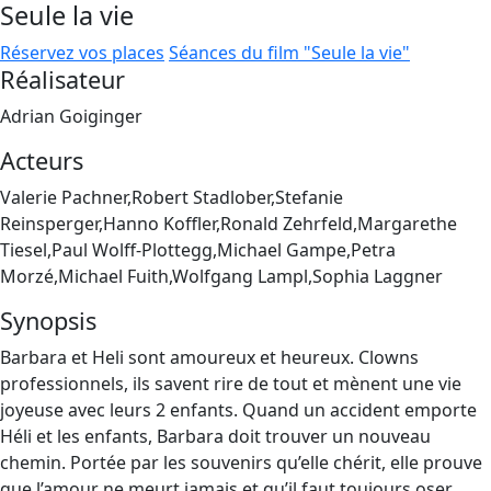
Seule la vie
Réservez vos places
Séances du film "Seule la vie"
Réalisateur
Adrian Goiginger
Acteurs
Valerie Pachner,Robert Stadlober,Stefanie
Reinsperger,Hanno Koffler,Ronald Zehrfeld,Margarethe
Tiesel,Paul Wolff-Plottegg,Michael Gampe,Petra
Morzé,Michael Fuith,Wolfgang Lampl,Sophia Laggner
Synopsis
Barbara et Heli sont amoureux et heureux. Clowns
professionnels, ils savent rire de tout et mènent une vie
joyeuse avec leurs 2 enfants. Quand un accident emporte
Héli et les enfants, Barbara doit trouver un nouveau
chemin. Portée par les souvenirs qu’elle chérit, elle prouve
que l’amour ne meurt jamais et qu’il faut toujours oser