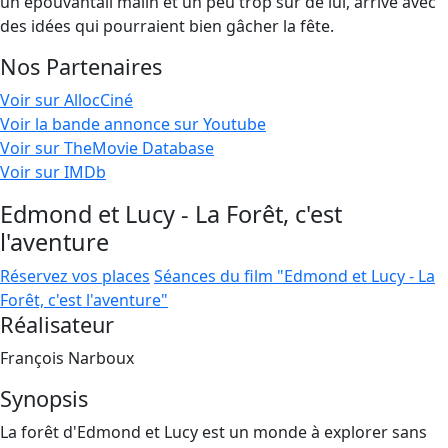
un épouvantail malin et un peu trop sûr de lui, arrive avec
des idées qui pourraient bien gâcher la fête.
Nos Partenaires
Voir sur AllocCiné
Voir la bande annonce sur Youtube
Voir sur TheMovie Database
Voir sur IMDb
Edmond et Lucy - La Forêt, c'est
l'aventure
Réservez vos places
Séances du film "Edmond et Lucy - La
Forêt, c'est l'aventure"
Réalisateur
François Narboux
Synopsis
La forêt d'Edmond et Lucy est un monde à explorer sans