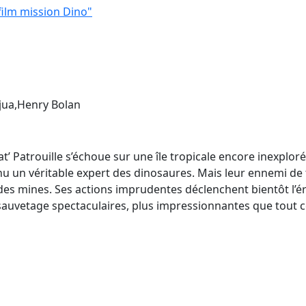
 film mission Dino"
jua,Henry Bolan
’ Patrouille s’échoue sur une île tropicale encore inexploré
u un véritable expert des dinosaures. Mais leur ennemi de tou
 des mines. Ses actions imprudentes déclenchent bientôt l’é
auvetage spectaculaires, plus impressionnantes que tout ce q