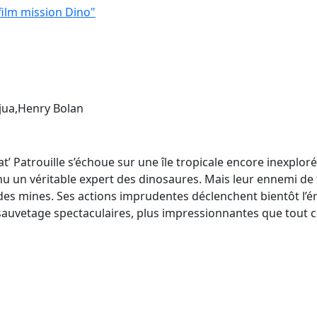
 film mission Dino"
jua,Henry Bolan
’ Patrouille s’échoue sur une île tropicale encore inexploré
u un véritable expert des dinosaures. Mais leur ennemi de tou
 des mines. Ses actions imprudentes déclenchent bientôt l’é
auvetage spectaculaires, plus impressionnantes que tout ce q